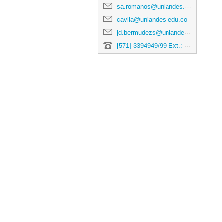
sa.romanos@uniandes.edu.co
cavila@uniandes.edu.co
jd.bermudezs@uniandes.edu.co
[571] 3394949/99 Ext.: 5193