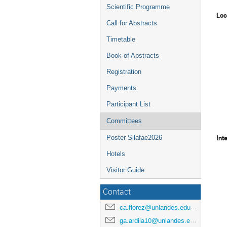
Scientific Programme
Loc
Call for Abstracts
Timetable
Book of Abstracts
Registration
Payments
Participant List
Committees
Int
Poster Silafae2026
Hotels
Visitor Guide
Contact
ca.florez@uniandes.edu.co
ga.ardila10@uniandes.edu.co