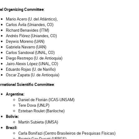
al Organizing Committee
:
Mario Acero (U. del Atlántico),
Carlos Ávila (Uniandes, CO)
Richard Benavides (ITM)
Andrés Flórez (Uniandes, CO)
Deywis Moreno (UAN)
Gabriela Navarro (UAN)
Carlos Sandoval (UNAL, CO)
Diego Restrepo (U. de Antioquia)
Jairo Alexis López (UNAL, CO)
Eduardo Rojas (U. de Nariño)
Oscar Zapata (U. de Antioquia)
ernational Scientific Committee
:
Argentina:
Daniel de Florián (ICAS-UNSAM)
Tere Dova (UNLP)
Esteban Roulet (Bariloche)
Bolivia:
Martín Subieta (UMSA)
Brazil:
Carla Bonifazi (Centro Brasileiros de Pesquisas Físicas)
Beatriz Gay Ducati (UFRGS)