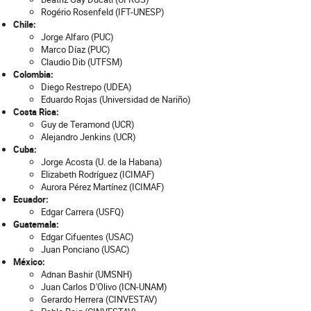
Rogério Rosenfeld (IFT-UNESP)
Chile:
Jorge Alfaro (PUC)
Marco Díaz (PUC)
Claudio Dib (UTFSM)
Colombia:
Diego Restrepo (UDEA)
Eduardo Rojas (Universidad de Nariño)
Costa Rica:
Guy de Teramond (UCR)
Alejandro Jenkins (UCR)
Cuba:
Jorge Acosta (U. de la Habana)
Elizabeth Rodríguez (ICIMAF)
Aurora Pérez Martínez (ICIMAF)
Ecuador:
Edgar Carrera (USFQ)
Guatemala:
Edgar Cifuentes (USAC)
Juan Ponciano (USAC)
México:
Adnan Bashir (UMSNH)
Juan Carlos D'Olivo (ICN-UNAM)
Gerardo Herrera (CINVESTAV)