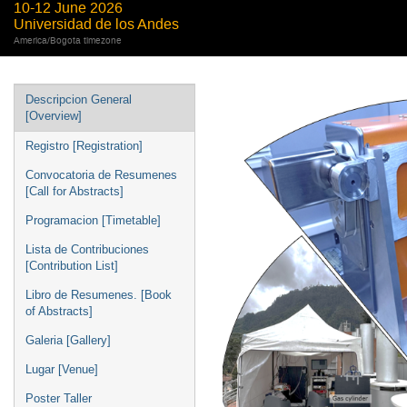
10-12 June 2026
Universidad de los Andes
America/Bogota timezone
Descripcion General
[Overview]
Registro [Registration]
Convocatoria de Resumenes
[Call for Abstracts]
Programacion [Timetable]
Lista de Contribuciones
[Contribution List]
Libro de Resumenes. [Book
of Abstracts]
Galeria [Gallery]
Lugar [Venue]
Poster Taller