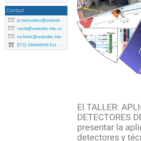
Contact
jd.bermudezs@uniandes.edu.co
cavila@uniandes.edu.co
ca.florez@uniandes.edu.co
[571] 3394949/99 Ext.: 3878
El TALLER: AP
DETECTORES DE 
presentar la apl
detectores y téc