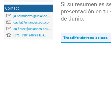
Si su resumen es se
Contact
presentación en tu s
jd.bermudezs@uniandes.edu.co
de Junio.
cavila@uniandes.edu.co
ca.florez@uniandes.edu.co
[571] 3394949/99 Ext.: 3878
The call for abstracts is closed.