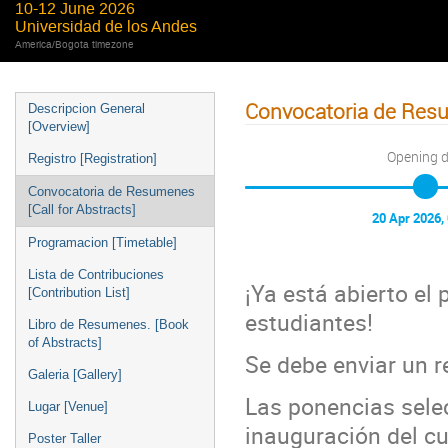
10-12 June 2026
Universidad de los Andes
America/Bogota timezone
Convocatoria de Resum
Descripcion General
[Overview]
Opening 
Registro [Registration]
Convocatoria de Resumenes
[Call for Abstracts]
20 Apr 2026,
Programacion [Timetable]
Lista de Contribuciones
¡Ya está abierto el 
[Contribution List]
estudiantes!
Libro de Resumenes. [Book
of Abstracts]
Se debe enviar un 
Galeria [Gallery]
Las ponencias sele
Lugar [Venue]
inauguración del cu
Poster Taller