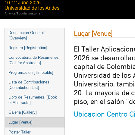
10-12 June 2026
Universidad de los Andes
America/Bogota timezone
Lugar [Venue]
Descripcion General
[Overview]
El Taller Aplicacion
Registro [Registration]
2026 se desarrollar
Convocatoria de Resumenes
[Call for Abstracts]
capital de Colombia
Universidad de los 
Programacion [Timetable]
Universitario, tamb
Lista de Contribuciones
[Contribution List]
20. La mayoria de c
Libro de Resumenes. [Book
piso, en el salón ¨
of Abstracts]
Ubicacion Centro Ci
Galeria [Gallery]
Lugar [Venue]
Poster Taller