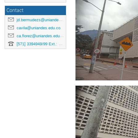
Contact
jd.bermudezs@uniandes.edu.co
cavila@uniandes.edu.co
ca.florez@uniandes.edu.co
[571] 3394949/99 Ext.: 3878